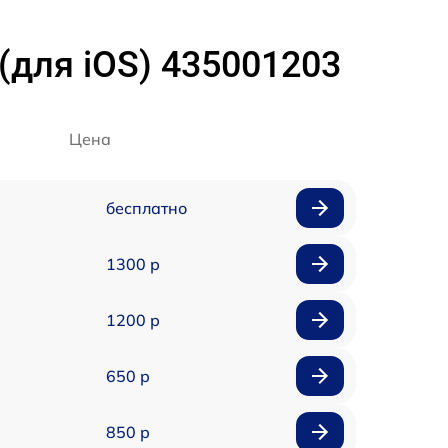
(для iOS) 435001203
Цена
бесплатно
1300 р
1200 р
650 р
850 р