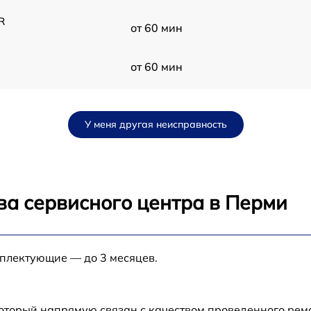
R
от 60 мин
от 60 мин
T
от 60 мин
У меня другая неисправность
от 60 мин
от 60 мин
ва сервисного центра в Перми
от 60 мин
S)
мплектующие — до 3 месяцев.
от 60 мин
от 60 мин
который напрямую связан с качеством проведенного ре