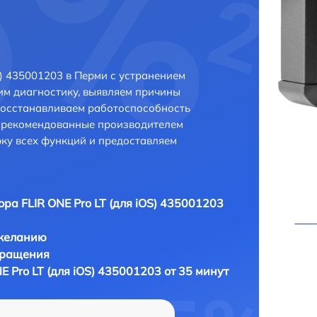
S) 435001203 в Перми с устранением
м диагностику, выявляем причины
восстанавливаем работоспособность
и рекомендованные производителем
рку всех функций и предоставляем
ора FLIR ONE Pro LT (для iOS) 435001203
 желанию
бращения
E Pro LT (для iOS) 435001203 от 35 минут