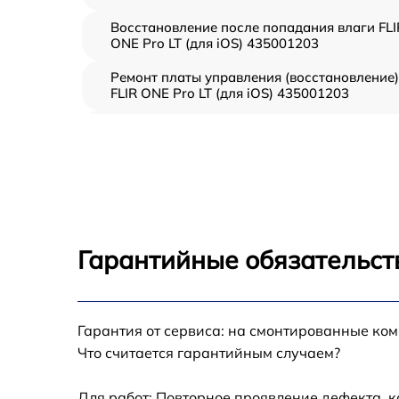
Восстановление после попадания влаги FLI
ONE Pro LT (для iOS) 435001203
Ремонт платы управления (восстановление)
FLIR ONE Pro LT (для iOS) 435001203
Прошивка (Обновление ПО) FLIR ONE Pro L
(для iOS) 435001203
Замена дисплея (экрана) FLIR ONE Pro LT
(для iOS) 435001203
Замена корпуса FLIR ONE Pro LT (для iOS)
435001203
Гарантийные обязательст
Замена аккумулятора FLIR ONE Pro LT (для
iOS) 435001203
Замена процессора FLIR ONE Pro LT (для iO
Гарантия от сервиса: на смонтированные ко
435001203
Что считается гарантийным случаем?
Замена USB порта FLIR ONE Pro LT (для iOS)
435001203
Для работ: Повторное проявление дефекта, 