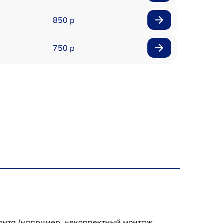
850 р
750 р
450 р
750 р
1500 р
700 р
850 р
650 р
монта (например, некорректный монтаж