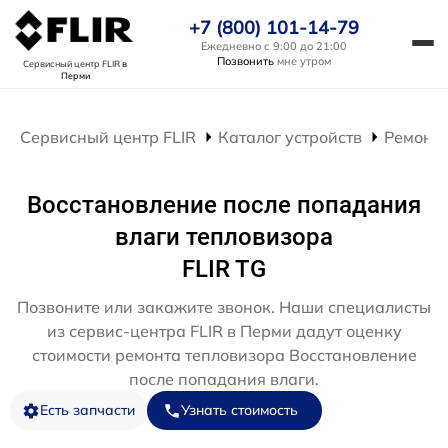
+7 (800) 101-14-79
Ежедневно с 9:00 до 21:00
Позвонить
мне утром
Сервисный центр FLIR
в
Перми
Сервисный центр FLIR
Каталог устройств
Ремонт 
Восстановление после попадания
влаги тепловизора
FLIR TG
Позвоните или закажите звонок. Наши специалисты
из сервис-центра FLIR в Перми дадут оценку
стоимости ремонта тепловизора Восстановление
после попадания влаги.
Есть запчасти
Узнать стоимость